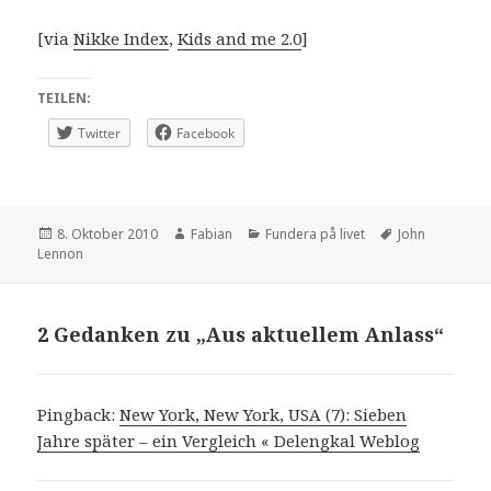
[via
Nikke Index
,
Kids and me 2.0
]
TEILEN:
Twitter
Facebook
Veröffentlicht
Autor
Kategorien
Schlagwörter
8. Oktober 2010
Fabian
Fundera på livet
John
am
Lennon
2 Gedanken zu „Aus aktuellem Anlass“
Pingback:
New York, New York, USA (7): Sieben
Jahre später – ein Vergleich « Delengkal Weblog