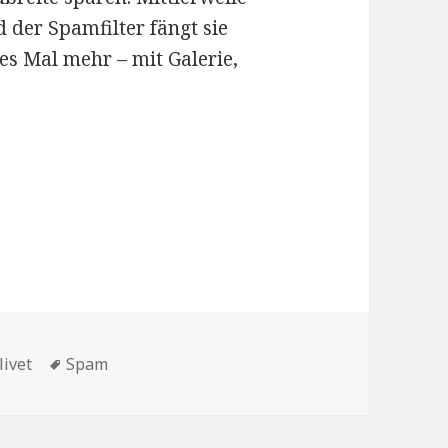
d der Spamfilter fängt sie
es Mal mehr – mit Galerie,
Schlagwörter
livet
Spam