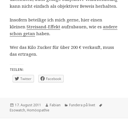
kann nicht einfach als objektiver Beweis herhalten.
Insofern beteilige ich mich gerne, hier einen
kleinen
Streisand-Effekt
aufzubauen, wie es
andere
schon getan
haben.
Wer das Kilo Zucker für über 200 € verkauft, muss
das ertragen.
TEILEN:
Twitter
Facebook
Veröffentlicht
Autor
Kategorien
Schlagwörter
17. August 2011
Fabian
Fundera på livet
am
Esowatch
,
Homöopathie