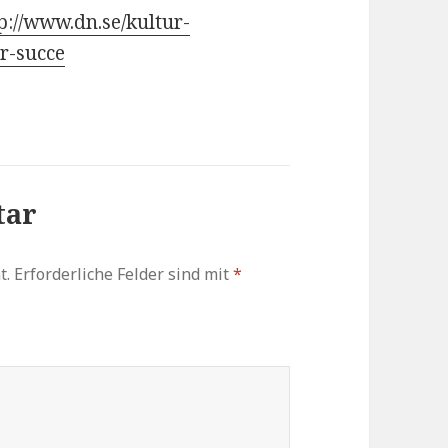
p://www.dn.se/kultur-
r-succe
tar
t.
Erforderliche Felder sind mit
*