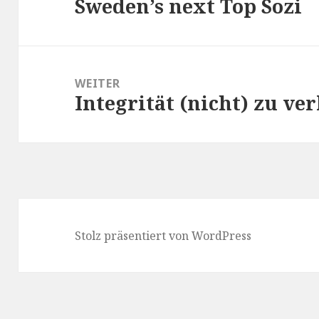
Sweden’s next Top Sozi
Vorheriger
Beitrag:
WEITER
Integrität (nicht) zu ve
Nächster
Beitrag:
Stolz präsentiert von WordPress