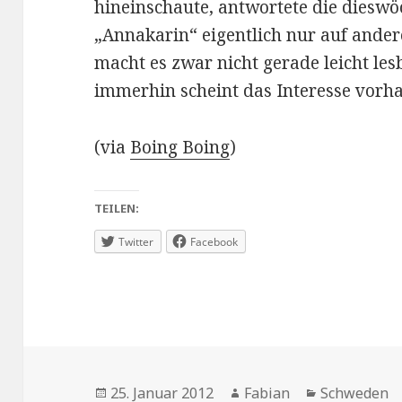
hineinschaute, antwortete die diesw
„Annakarin“ eigentlich nur auf ande
macht es zwar nicht gerade leicht les
immerhin scheint das Interesse vorha
(via
Boing Boing
)
TEILEN:
Twitter
Facebook
Veröffentlicht
Autor
Kategorien
25. Januar 2012
Fabian
Schweden