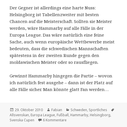
Der Gegner ist allerdings eine harte Nuss:
Helsingborg ist Tabellenzweiter mit besten
Chancen auf die Meisterschaft. Sollten sie Meister
werden, wäre Hammarby auf alle Fälle in der
Europa League. Das wäre natürlich eine feine
Sache, auch wenn europäische Wettbewerbe meist
bedeuten, dass die schwedischen Mannschaften
spätestens in der zweiten Runde gegen den
moldawischen Meister oder so rausfliegen.
Gewinnt Hammarby hingegen die Partie – wovon
ich natürlich fest ausgehe – dann ist der Platz auf
alle Fälle sicher. Man könnte glatt Fan werden…
Veröffentlicht
Autor
Kategorien
Schlag
29. Oktober 2010
Fabian
Schweden
,
Sportliches
am
Allsvenskan
,
Europa League
,
Fußball
,
Hammarby
,
Helsingborg
,
zu Stockholm, Stockholm, wir fahren
Svenska Cupen
6 Kommentare