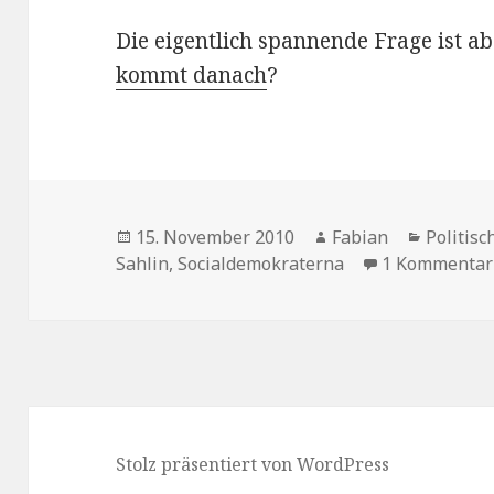
Die eigentlich spannende Frage ist a
kommt danach
?
Veröffentlicht
Autor
Kategor
15. November 2010
Fabian
Politisc
am
Sahlin
,
Socialdemokraterna
1 Kommentar
Stolz präsentiert von WordPress