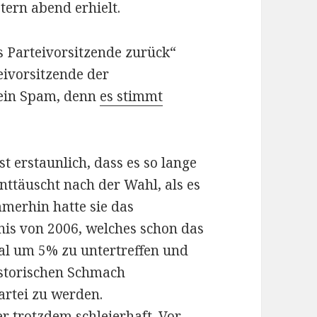
stern abend erhielt.
ls Parteivorsitzende zurück“
ivorsitzende der
ein Spam, denn
es stimmt
t erstaunlich, dass es so lange
enttäuscht nach der Wahl, als es
merhin hatte sie das
nis von 2006, welches schon das
mal um 5% zu untertreffen und
istorischen Schmach
artei zu werden.
r trotzdem schleierhaft. Vor