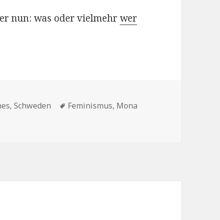
ber nun: was oder vielmehr
wer
ien
Schlagwörter
hes
,
Schweden
Feminismus
,
Mona
zu Jag avgår som partiordförande