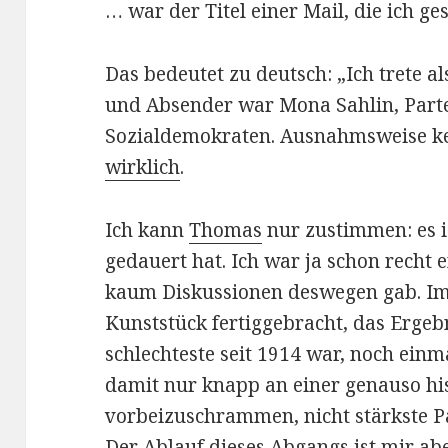
… war der Titel einer Mail, die ich ge
Das bedeutet zu deutsch: „Ich trete a
und Absender war Mona Sahlin, Parte
Sozialdemokraten. Ausnahmsweise k
wirklich
.
Ich kann
Thomas
nur zustimmen: es is
gedauert hat. Ich war ja schon recht 
kaum Diskussionen deswegen gab. Im
Kunststück fertiggebracht, das Ergeb
schlechteste seit 1914 war, noch ein
damit nur knapp an einer genauso h
vorbeizuschrammen, nicht stärkste P
Der Ablauf dieses Abgangs ist mir abe