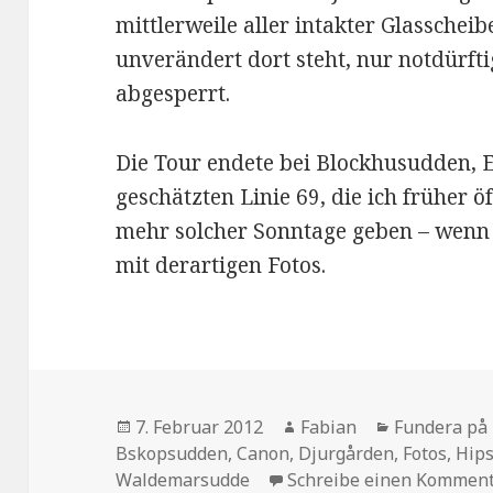
mittlerweile aller intakter Glasschei
unverändert dort steht, nur notdürft
abgesperrt.
Die Tour endete bei Blockhusudden, E
geschätzten Linie 69, die ich früher öf
mehr solcher Sonntage geben – wenn
mit derartigen Fotos.
Veröffentlicht
Autor
Kategorien
7. Februar 2012
Fabian
Fundera på 
am
Bskopsudden
,
Canon
,
Djurgården
,
Fotos
,
Hips
Waldemarsudde
Schreibe einen Kommen