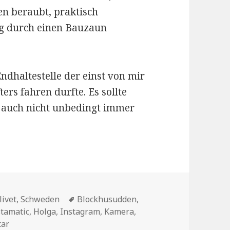
ben beraubt, praktisch
ig durch einen Bauzaun
ndhaltestelle der einst von mir
ters fahren durfte. Es sollte
 auch nicht unbedingt immer
Schlagwörter
livet
,
Schweden
Blockhusudden
,
tamatic
,
Holga
,
Instagram
,
Kamera
,
zu Winter auf Djurgården, betrachtet durch ein Stück Pla
tar