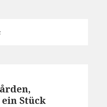
c
gården,
 ein Stück