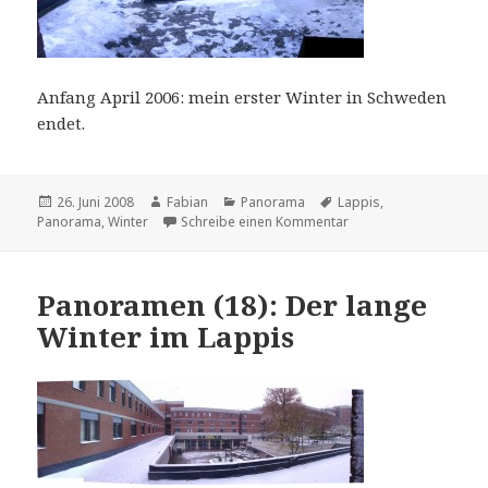
Anfang April 2006: mein erster Winter in Schweden
endet.
Veröffentlicht
Autor
Kategorien
Schlagwörter
26. Juni 2008
Fabian
Panorama
Lappis
,
am
zu Panoramen (20): Da
Panorama
,
Winter
Schreibe einen Kommentar
Panoramen (18): Der lange
Winter im Lappis