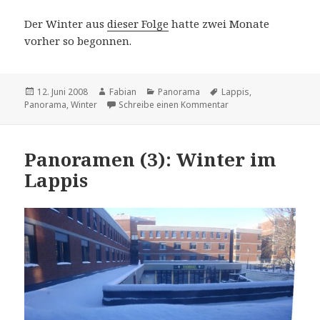
Der Winter aus
dieser Folge
hatte zwei Monate
vorher so begonnen.
Veröffentlicht
Autor
Kategorien
Schlagwörter
12. Juni 2008
Fabian
Panorama
Lappis
,
am
zu Panoramen (18): De
Panorama
,
Winter
Schreibe einen Kommentar
Panoramen (3): Winter im
Lappis