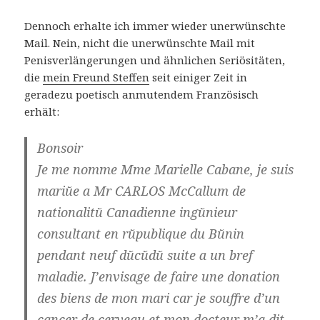
Dennoch erhalte ich immer wieder unerwünschte
Mail. Nein, nicht die unerwünschte Mail mit
Penisverlängerungen und ähnlichen Seriösitäten,
die
mein Freund Steffen
seit einiger Zeit in
geradezu poetisch anmutendem Französisch
erhält:
Bonsoir
Je me nomme Mme Marielle Cabane, je suis
mariйe а Mr CARLOS McCallum de
nationalitй Canadienne ingйnieur
consultant en rйpublique du Bйnin
pendant neuf dйcйdй suite а un bref
maladie. J’envisage de faire une donation
des biens de mon mari car je souffre d’un
cancer de cerveau et mon docteur m’a dit