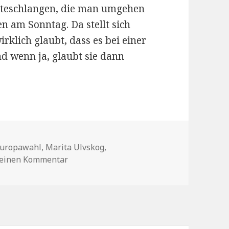
rteschlangen, die man umgehen
en am Sonntag. Da stellt sich
rklich glaubt, dass es bei einer
 wenn ja, glaubt sie dann
chlagwörter
uropawahl
,
Marita Ulvskog
,
zu Brief von der Kandidatin
 einen Kommentar