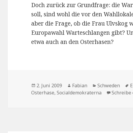
Doch zurück zur Grundfrage: die Wa
soll, sind wohl die vor den Wahllokal
aber die Frage, ob die Frau Ulvskog wi
Europawahl Warteschlangen gibt? Und
etwa auch an den Osterhasen?
Veröffentlicht
Autor
Kategorien
S
2. Juni 2009
Fabian
Schweden
E
am
Osterhase
,
Socialdemokraterna
Schreibe