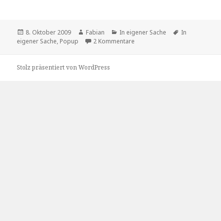
Veröffentlicht
Autor
Kategorien
Schlagwörter
8. Oktober 2009
Fabian
In eigener Sache
In
am
zu In eigener Sache: Werbe-P
eigener Sache
,
Popup
2 Kommentare
Stolz präsentiert von WordPress