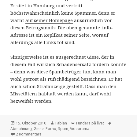
Er sitzt in Hamburg und vertritt
höchstwahrscheinlich keine Spammer, denn er
warnt
auf seiner Homepage
ausdrücklich vor
diesen Betrugsmails. Die oben genannte .info-
Adresse ist ein Replikat seiner Seite, worauf
allerdings alle Links tot sind.
Sinnigerweise ist es ausgerechnet Giese, der in
diesem Fall wirklich Schadensersatz fordern könnte
– denn was diese Spambetrüger tun, kann man
wohl getrost als rufschädigend bezeichnen. Er hat
auch schon Strafanzeige gestellt. Dass man den
Missetätern habhaft werden kann, darf wohl
bezweifelt werden.
Veröffentlicht
Autor
Kategorien
Schlagwörter
15. Oktober 2010
Fabian
Fundera på livet
am
Abmahnung
,
Giese
,
Porno
,
Spam
,
Videorama
zu Abmahnung vom Spammer
2 Kommentare