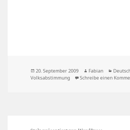
Veröffentlicht
Autor
Kategor
20. September 2009
Fabian
Deutsc
am
Volksabstimmung
Schreibe einen Komme