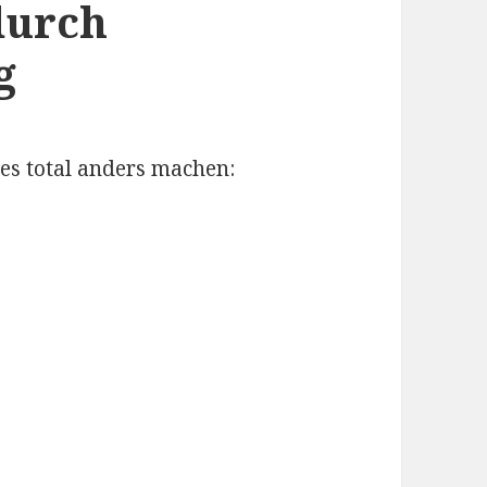
durch
g
les total anders machen: