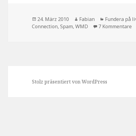
Veröffentlicht
Autor
Kategorien
24. März 2010
Fabian
Fundera på li
am
z
Connection
,
Spam
,
WMD
7 Kommentare
Stolz präsentiert von WordPress