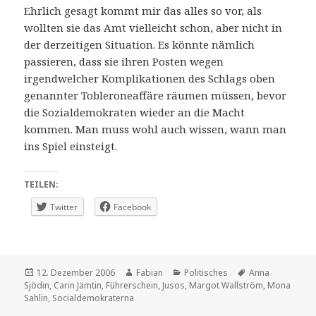
Ehrlich gesagt kommt mir das alles so vor, als
wollten sie das Amt vielleicht schon, aber nicht in
der derzeitigen Situation. Es könnte nämlich
passieren, dass sie ihren Posten wegen
irgendwelcher Komplikationen des Schlags oben
genannter Tobleroneaffäre räumen müssen, bevor
die Sozialdemokraten wieder an die Macht
kommen. Man muss wohl auch wissen, wann man
ins Spiel einsteigt.
TEILEN:
Twitter
Facebook
Veröffentlicht
Autor
Kategorien
Schlagwörter
12. Dezember 2006
Fabian
Politisches
Anna
am
Sjödin
,
Carin Jämtin
,
Führerschein
,
Jusos
,
Margot Wallström
,
Mona
Sahlin
,
Socialdemokraterna