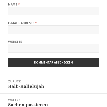
NAME
*
E-MAIL-ADRESSE
*
WEBSITE
Beitragsnavigation
ZURÜCK
Halb-Hallelujah
Vorheriger
Beitrag:
WEITER
Sachen passieren
Nächster