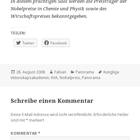
In diesem prächtigen Saal werden die Preisträger der
Nobelpreise in Chemie und Physik sowie des
Wirschaftspreises bekanntgegeben.
TEILEN:
Twitter
Facebook
Veröffentlicht
Autor
Kategorien
Schlagwörter
28. August 2008
Fabian
Panorama
Kungliga
am
Vetenskapsakademin
,
KVA
,
Nobelpreis
,
Panorama
Schreibe einen Kommentar
Deine E-Mail-Adresse wird nicht veröffentlicht.
Erforderliche Felder
sind mit
*
markiert
KOMMENTAR
*