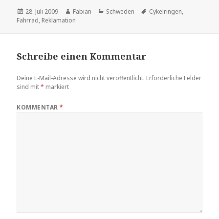
Veröffentlicht
Autor
Kategorien
Schlagwörter
28. Juli 2009
Fabian
Schweden
Cykelringen
,
am
Fahrrad
,
Reklamation
Schreibe einen Kommentar
Deine E-Mail-Adresse wird nicht veröffentlicht.
Erforderliche Felder
sind mit
*
markiert
KOMMENTAR
*