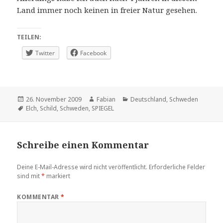
Land immer noch keinen in freier Natur gesehen.
TEILEN:
Twitter
Facebook
Veröffentlicht
Autor
Kategorien
26. November 2009
Fabian
Deutschland
,
Schweden
am
Schlagwörter
Elch
,
Schild
,
Schweden
,
SPIEGEL
Schreibe einen Kommentar
Deine E-Mail-Adresse wird nicht veröffentlicht.
Erforderliche Felder
sind mit
*
markiert
KOMMENTAR
*