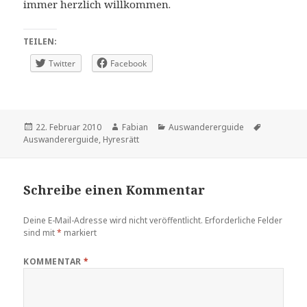
immer herzlich willkommen.
TEILEN:
Twitter
Facebook
Veröffentlicht
Autor
Kategorien
Schlagwör
22. Februar 2010
Fabian
Auswandererguide
am
Auswandererguide
,
Hyresrätt
Schreibe einen Kommentar
Deine E-Mail-Adresse wird nicht veröffentlicht.
Erforderliche Felder
sind mit
*
markiert
KOMMENTAR
*