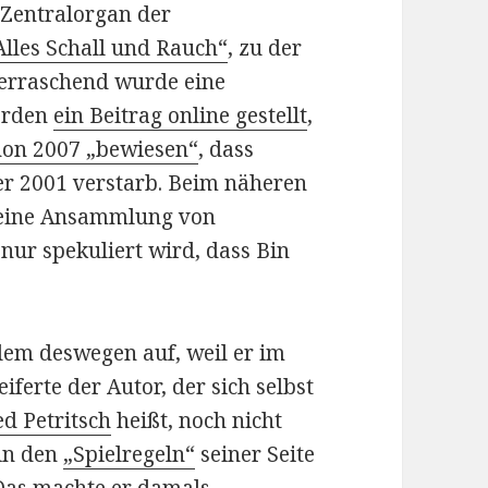
 Zentralorgan der
lles Schall und Rauch“
, zu der
berraschend wurde eine
erden
ein Beitrag online gestellt
,
hon 2007 „bewiesen“
, dass
r 2001 verstarb. Beim näheren
m eine Ansammlung von
nur spekuliert wird, dass Bin
llem deswegen auf, weil er im
iferte der Autor, der sich selbst
d Petritsch
heißt, noch nicht
 in den
„Spielregeln“
seiner Seite