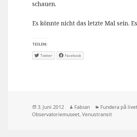
schauen.
Es könnte nicht das letzte Mal sein. Es
TEILEN:
Twitter
Facebook
Veröffentlicht
Autor
Kategorien
3. Juni 2012
Fabian
Fundera på live
am
Observatoriemuseet
,
Venustransit