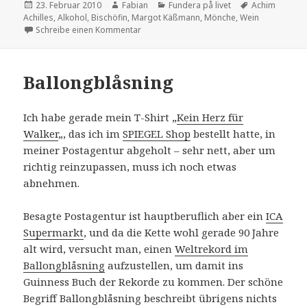
Veröffentlicht
Autor
Kategorien
Schlagwörter
23. Februar 2010
Fabian
Fundera på livet
Achim
am
Achilles
,
Alkohol
,
Bischöfin
,
Margot Käßmann
,
Mönche
,
Wein
zu Interviews neu gedeutet – heute: Mar
Schreibe einen Kommentar
Ballongblåsning
Ich habe gerade mein T-Shirt „
Kein Herz für
Walker
„, das ich im
SPIEGEL Shop
bestellt hatte, in
meiner Postagentur abgeholt – sehr nett, aber um
richtig reinzupassen, muss ich noch etwas
abnehmen.
Besagte Postagentur ist hauptberuflich aber ein
ICA
Supermarkt
, und da die Kette wohl gerade 90 Jahre
alt wird, versucht man, einen
Weltrekord im
Ballongblåsning
aufzustellen, um damit ins
Guinness Buch der Rekorde zu kommen. Der schöne
Begriff Ballongblåsning beschreibt übrigens nichts