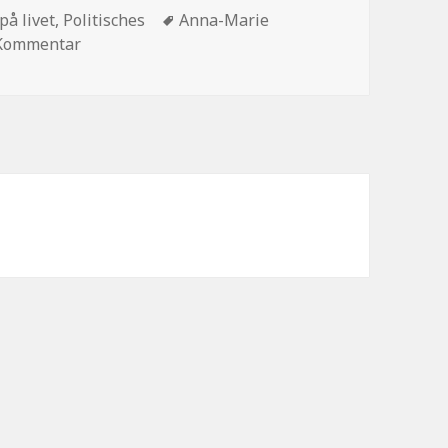
en
Schlagwörter
på livet
,
Politisches
Anna-Marie
zu Life goes on
 Kommentar