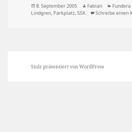
Veröffentlicht
Autor
Kategori
8. September 2005
Fabian
Fundera 
am
Lindgren
,
Parkplatz
,
SSK
Schreibe einen
Stolz präsentiert von WordPress