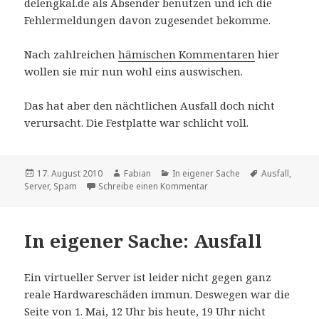
delengkal.de als Absender benutzen und ich die
Fehlermeldungen davon zugesendet bekomme.
Nach zahlreichen
hämischen Kommentaren
hier
wollen sie mir nun wohl eins auswischen.
Das hat aber den nächtlichen Ausfall doch nicht
verursacht. Die Festplatte war schlicht voll.
Veröffentlicht
Autor
Kategorien
Schlagwörter
17. August 2010
Fabian
In eigener Sache
Ausfall
,
am
zu Vermeintliche Rache de
Server
,
Spam
Schreibe einen Kommentar
In eigener Sache: Ausfall
Ein virtueller Server ist leider nicht gegen ganz
reale Hardwareschäden immun. Deswegen war die
Seite von 1. Mai, 12 Uhr bis heute, 19 Uhr nicht