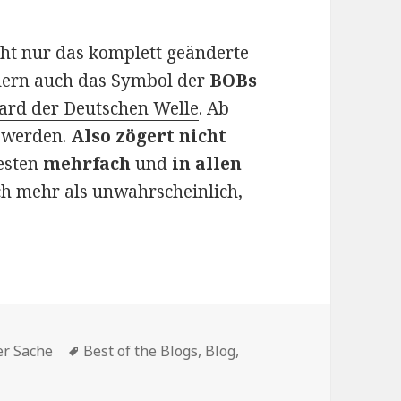
t nur das komplett geänderte
dern auch das Symbol der
BOBs
rd der Deutschen Welle
. Ab
t werden.
Also zögert nicht
esten
mehrfach
und
in allen
ich mehr als unwahrscheinlich,
en
Schlagwörter
er Sache
Best of the Blogs
,
Blog
,
hlt mich! (bzw. schlagt mich vor)