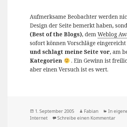
Aufmerksame Beobachter werden nich
Design der Seite bemerkt haben, son
(Best of the Blogs)
, dem
Weblog Awa
sofort können Vorschläge eingereich
und schlagt meine Seite vor
, am b
Kategorien
. Ein Gewinn ist freil
aber einen Versuch ist es wert.
Veröffentlicht
Autor
Kategori
1. September 2005
Fabian
In eigen
am
zu Wä
Internet
Schreibe einen Kommentar