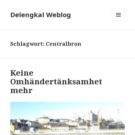
Delengkal Weblog
MENÜ
UND
WIDGETS
Schlagwort:
Centralbron
Keine
Omhändertänksamhet
mehr