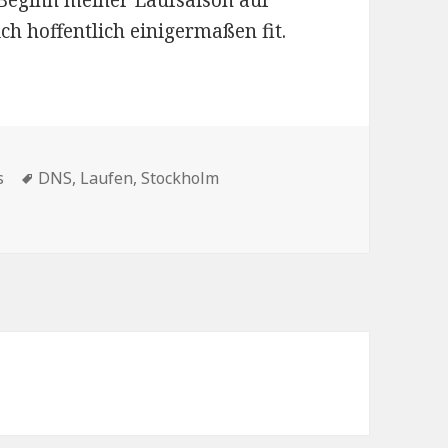
Beginn meiner Laufsaison auf
ch hoffentlich einigermaßen fit.
n
Schlagwörter
s
DNS
,
Laufen
,
Stockholm
Zurückgezogen