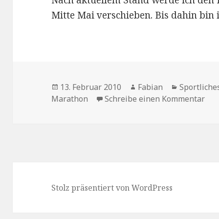
Nach aktuellem Stand werde ich den 
Mitte Mai verschieben. Bis dahin bin i
Veröffentlicht
Autor
Kategorie
13. Februar 2010
Fabian
Sportliche
am
zu 
Marathon
Schreibe einen Kommentar
Stolz präsentiert von WordPress