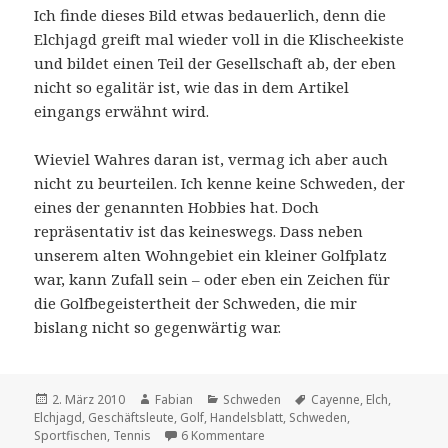
Ich finde dieses Bild etwas bedauerlich, denn die
Elchjagd greift mal wieder voll in die Klischeekiste
und bildet einen Teil der Gesellschaft ab, der eben
nicht so egalitär ist, wie das in dem Artikel
eingangs erwähnt wird.
Wieviel Wahres daran ist, vermag ich aber auch
nicht zu beurteilen. Ich kenne keine Schweden, der
eines der genannten Hobbies hat. Doch
repräsentativ ist das keineswegs. Dass neben
unserem alten Wohngebiet ein kleiner Golfplatz
war, kann Zufall sein – oder eben ein Zeichen für
die Golfbegeistertheit der Schweden, die mir
bislang nicht so gegenwärtig war.
Veröffentlicht
Autor
Kategorien
Schlagwörter
2. März 2010
Fabian
Schweden
Cayenne
,
Elch
,
am
Elchjagd
,
Geschäftsleute
,
Golf
,
Handelsblatt
,
Schweden
,
zu Der Schwede, das unbekann
Sportfischen
,
Tennis
6 Kommentare