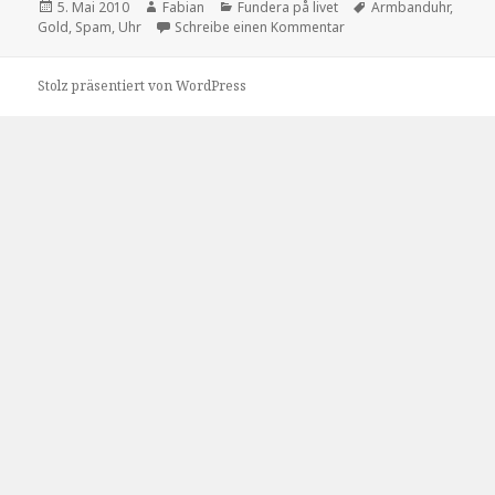
Veröffentlicht
Autor
Kategorien
Schlagwörter
5. Mai 2010
Fabian
Fundera på livet
Armbanduhr
,
am
zu Spam-Philosophie
Gold
,
Spam
,
Uhr
Schreibe einen Kommentar
Stolz präsentiert von WordPress