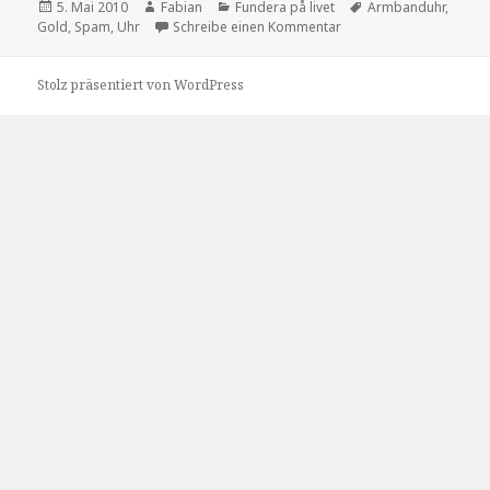
Veröffentlicht
Autor
Kategorien
Schlagwörter
5. Mai 2010
Fabian
Fundera på livet
Armbanduhr
,
am
zu Spam-Philosophie
Gold
,
Spam
,
Uhr
Schreibe einen Kommentar
Stolz präsentiert von WordPress