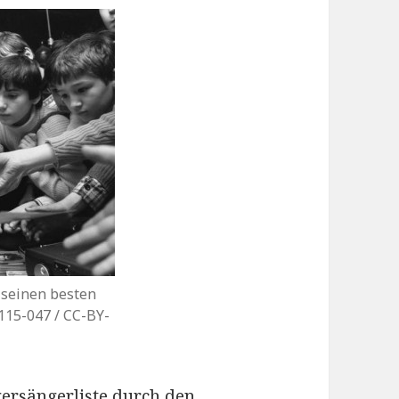
 seinen besten
0115-047 / CC-BY-
gersängerliste durch den