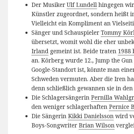
Der Musiker
Ulf Lundell
hingegen wir
Künstler zugeordnet, sondern heißt im
Vielleicht ein Kompliment an Vielseit
Sänger und Schauspieler
Tommy Kör
übersetzt, womit wohl die eher unb
Irland
gemeint ist. Beide traten
1988 
an. Körberg wurde 12., Jump the Gun 
Google-Standort ist, könnte man einen
Schweden vermuten. Aber die Iren hab
denn schließlich gewannen sie in den
Die Schlagersängerin
Pernilla Wahlg
den weniger schlagerhaften
Pernice 
Die Sängerin
Kikki Danielsson
wird v
Boys-Songwriter
Brian Wilson
vergle