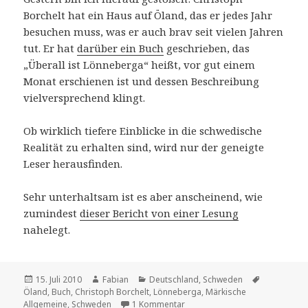
Borchelt hat ein Haus auf Öland, das er jedes Jahr
besuchen muss, was er auch brav seit vielen Jahren
tut. Er hat
darüber ein Buch
geschrieben, das
„Überall ist Lönneberga“ heißt, vor gut einem
Monat erschienen ist und dessen Beschreibung
vielversprechend klingt.
Ob wirklich tiefere Einblicke in die schwedische
Realität zu erhalten sind, wird nur der geneigte
Leser herausfinden.
Sehr unterhaltsam ist es aber anscheinend, wie
zumindest
dieser Bericht von einer Lesung
nahelegt.
Veröffentlicht
Autor
Kategorien
Schlagwört
15. Juli 2010
Fabian
Deutschland
,
Schweden
am
Öland
,
Buch
,
Christoph Borchelt
,
Lönneberga
,
Märkische
zu Buchtipp: Christoph Borchel
Allgemeine
,
Schweden
1 Kommentar