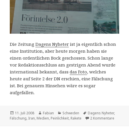
Die Zeitung
Dagens Nyheter
ist ja eigentlich schon
eine Institution, aber heute morgen haben sie
einen ordentlichen Bock geschossen. Schon lange
vor Redaktionsschluss am gestrigen Abend wurde
international bekannt, dass
das Foto
, welches
heute auf Seite 2 der DN erschien, eine Fälschung
ist. Bei genauem Hinsehen wäre es sogar
aufgefallen.
Veröffentlicht
Autor
Kategorien
Schlagwörter
11. Juli 2008
Fabian
Schweden
Dagens Nyheter
,
am
zu Peinl
Fälschung
,
Iran
,
Medien
,
Peinlichkeit
,
Rakete
2 Kommentare