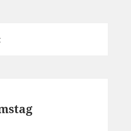
t
mstag