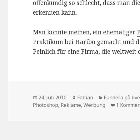
offenkundig so schlecht, dass man di
erkennen kann.
Man könnte meinen, ein ehemaliger
Praktikum bei Haribo gemacht und die
Peinlich für eine Firma, die weltweit 
Veröffentlicht
Autor
Kategorien
24. Juli 2010
Fabian
Fundera på live
am
Photoshop
,
Reklame
,
Werbung
1 Kommen