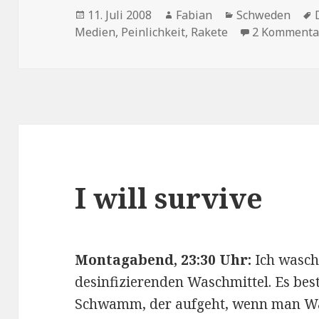
Veröffentlicht
Autor
Kategorien
11. Juli 2008
Fabian
Schweden
am
Medien
,
Peinlichkeit
,
Rakete
2 Kommenta
I will survive
Montagabend, 23:30 Uhr:
Ich wasch
desinfizierenden Waschmittel. Es bes
Schwamm, der aufgeht, wenn man Was