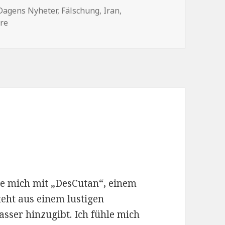
Schlagwörter
Dagens Nyheter
,
Fälschung
,
Iran
,
zu Peinlich, Dagens Nyheter
re
e mich mit „DesCutan“, einem
teht aus einem lustigen
ser hinzugibt. Ich fühle mich