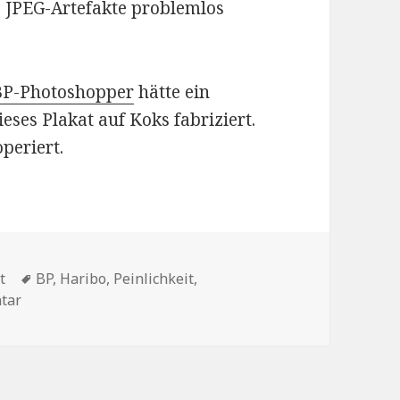
e JPEG-Artefakte problemlos
BP-Photoshopper
hätte ein
ses Plakat auf Koks fabriziert.
operiert.
Schlagwörter
t
BP
,
Haribo
,
Peinlichkeit
,
zu Aufreger zum Samstag
tar