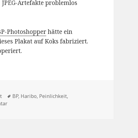
e JPEG-Artefakte problemlos
BP-Photoshopper
hätte ein
ses Plakat auf Koks fabriziert.
operiert.
Schlagwörter
t
BP
,
Haribo
,
Peinlichkeit
,
zu Aufreger zum Samstag
tar