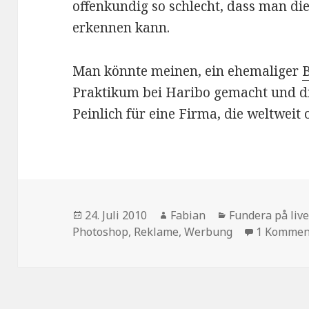
offenkundig so schlecht, dass man di
erkennen kann.
Man könnte meinen, ein ehemaliger
Praktikum bei Haribo gemacht und die
Peinlich für eine Firma, die weltweit 
Veröffentlicht
Autor
Kategorien
24. Juli 2010
Fabian
Fundera på live
am
Photoshop
,
Reklame
,
Werbung
1 Kommen