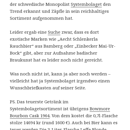
der schwedische Monopolist
Systembolaget
den
Trend erkannt und Zäpfle in sein reichhaltiges
Sortiment aufgenommen hat.
Leider ergab eine
Suche
zwar, dass es dort
exotische Marken wie „Aecht Schlenkerla
Rauchbier“ aus Bamberg oder „Einbecker Mai-Ur-
Bock“ gibt, aber zur Aufnahme badischer
Braukunst hat es leider noch nicht gereicht.
Was noch nicht ist, kann ja aber noch werden –
vielleicht hat ja Systembolaget irgendwo einen
Wunschbriefkasten auf seiner Seite.
PS. Das teuerste Getränk im
Systembolagetsortiment ist übrigens
Bowmore
Bourbon Cask 1964
. Von dem kostet die 0,7l-Flasche
stolze 14694 kr (rund 1600 €). Auch bei Bier kann es
teuer werden Die 3-Liter-Flasche
Leffe Blonde