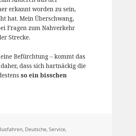
cher erkannt worden zu sein,
ht hat. Mein Überschwang,
bei Fragen zum Nahverkehr
der Strecke.
n meine Befürchtung – kommt das
daher, dass sich hartnäckig die
destens
so ein bisschen
Schlagwörter
Busfahren
,
Deutsche
,
Service
,