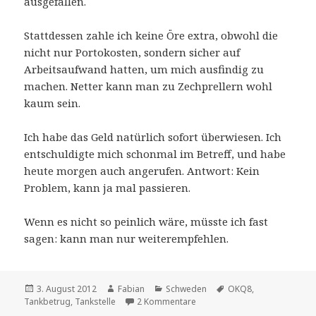
ausgefallen.
Stattdessen zahle ich keine Öre extra, obwohl die
nicht nur Portokosten, sondern sicher auf
Arbeitsaufwand hatten, um mich ausfindig zu
machen. Netter kann man zu Zechprellern wohl
kaum sein.
Ich habe das Geld natürlich sofort überwiesen. Ich
entschuldigte mich schonmal im Betreff, und habe
heute morgen auch angerufen. Antwort: Kein
Problem, kann ja mal passieren.
Wenn es nicht so peinlich wäre, müsste ich fast
sagen: kann man nur weiterempfehlen.
Veröffentlicht
Autor
Kategorien
Schlagwörter
3. August 2012
Fabian
Schweden
OKQ8
,
am
zu Schwerverbrecher wider Wi
Tankbetrug
,
Tankstelle
2 Kommentare