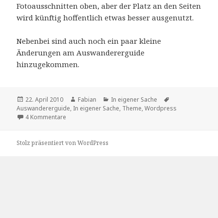
Fotoausschnitten oben, aber der Platz an den Seiten
wird künftig hoffentlich etwas besser ausgenutzt.
Nebenbei sind auch noch ein paar kleine
Änderungen am Auswandererguide
hinzugekommen.
Veröffentlicht
Autor
Kategorien
Schlagwörter
22. April 2010
Fabian
In eigener Sache
am
Auswandererguide
,
In eigener Sache
,
Theme
,
Wordpress
zu In eigener Sache: Alles neu
4 Kommentare
Stolz präsentiert von WordPress