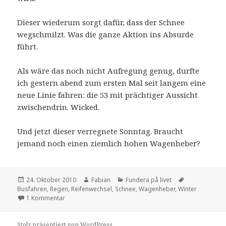
Dieser wiederum sorgt dafür, dass der Schnee
wegschmilzt. Was die ganze Aktion ins Absurde
führt.
Als wäre das noch nicht Aufregung genug, durfte
ich gestern abend zum ersten Mal seit langem eine
neue Linie fahren: die 53 mit prächtiger Aussicht
zwischendrin. Wicked.
Und jetzt dieser verregnete Sonntag. Braucht
jemand noch einen ziemlich hohen Wagenheber?
Veröffentlicht
Autor
Kategorien
Schlagwörter
24. Oktober 2010
Fabian
Fundera på livet
am
Busfahren
,
Regen
,
Reifenwechsel
,
Schnee
,
Wagenheber
,
Winter
zu Leben auf der Überholspur
1 Kommentar
Stolz präsentiert von WordPress