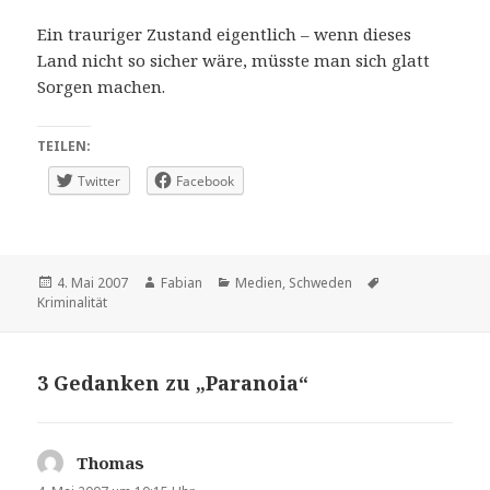
Ein trauriger Zustand eigentlich – wenn dieses
Land nicht so sicher wäre, müsste man sich glatt
Sorgen machen.
TEILEN:
Twitter
Facebook
Veröffentlicht
Autor
Kategorien
Schlagwörter
4. Mai 2007
Fabian
Medien
,
Schweden
am
Kriminalität
3 Gedanken zu „Paranoia“
Thomas
sagt: