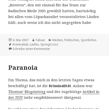
„Keesves“, den wir einmal für das Team zur
Badischen Meile 2005 gewählt hatten, hartnäckig
bei allen vom Löparkansliet veranstalteten Läufen
hält, auch wenn ich ihn nicht angegeben habe.
Veröffentlicht
Autor
Kategorien
6. Mai 2007
Fabian
Medien
,
Politisches
,
Sportliches
am
Schlagwörter
Kriminalität
,
Laufen
,
SpringCross
zu Korrekturen
Schreibe einen Kommentar
Paranoia
Ein Thema, das mich in den letzten Tagen etwas
beschäftigt hat, ist die
Kriminalität
. Anlass war
Thomas‘ Blogeintrag
und der zugehörige
Artikel in
der ZEIT
(sehr empfehlenswert übrigens).
Es geht um eines der sichersten Länder Europas, in