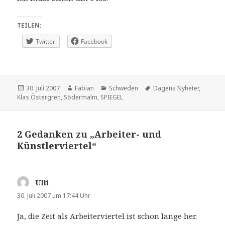
TEILEN:
Twitter
Facebook
Veröffentlicht
Autor
Kategorien
Schlagwörter
30. Juli 2007
Fabian
Schweden
Dagens Nyheter
,
am
Klas Östergren
,
Södermalm
,
SPIEGEL
2 Gedanken zu „Arbeiter- und
Künstlerviertel“
Ulli
sagt:
30. Juli 2007 um 17:44 Uhr
Ja, die Zeit als Arbeiterviertel ist schon lange her.