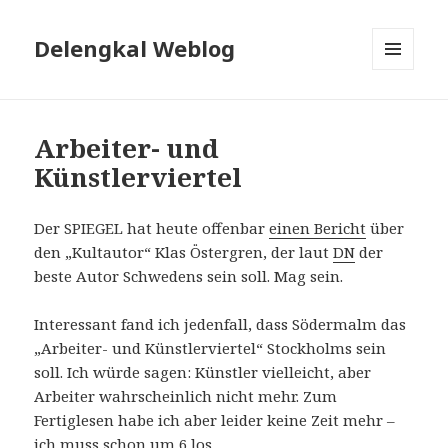
Delengkal Weblog
MENÜ
UND
WIDGETS
Arbeiter- und
Künstlerviertel
Der SPIEGEL hat heute offenbar
einen Bericht
über
den „Kultautor“ Klas Östergren, der laut
DN
der
beste Autor Schwedens sein soll. Mag sein.
Interessant fand ich jedenfall, dass Södermalm das
„Arbeiter- und Künstlerviertel“ Stockholms sein
soll. Ich würde sagen: Künstler vielleicht, aber
Arbeiter wahrscheinlich nicht mehr. Zum
Fertiglesen habe ich aber leider keine Zeit mehr –
ich muss schon um 6 los.