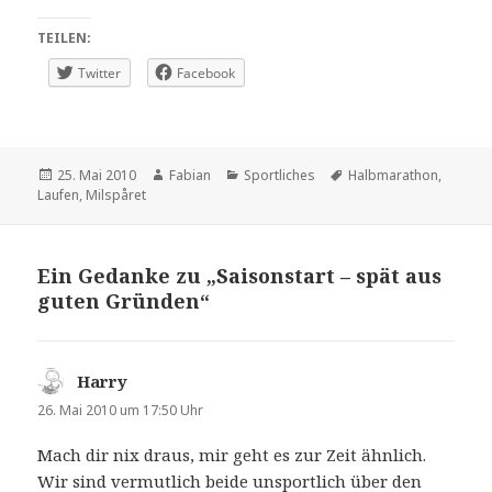
TEILEN:
Twitter
Facebook
Veröffentlicht
Autor
Kategorien
Schlagwörter
25. Mai 2010
Fabian
Sportliches
Halbmarathon
,
am
Laufen
,
Milspåret
Ein Gedanke zu „Saisonstart – spät aus
guten Gründen“
Harry
sagt:
26. Mai 2010 um 17:50 Uhr
Mach dir nix draus, mir geht es zur Zeit ähnlich.
Wir sind vermutlich beide unsportlich über den