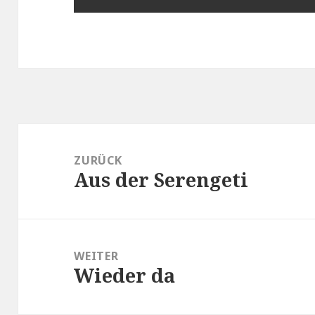
Beitragsnavigation
ZURÜCK
Aus der Serengeti
Vorheriger
Beitrag:
WEITER
Wieder da
Nächster
Beitrag: