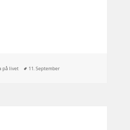
ien
Schlagwörter
 på livet
11. September