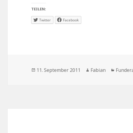
TEILEN:
Twitter
Facebook
Veröffentlicht
Autor
Kategor
11. September 2011
Fabian
Fundera
am