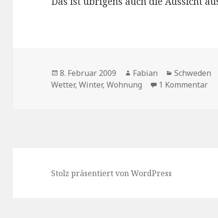
Das ist übrigens auch die Aussicht 
Veröffentlicht
Autor
Kategorien
8. Februar 2009
Fabian
Schweden
am
zu
Wetter
,
Winter
,
Wohnung
1 Kommentar
Stolz präsentiert von WordPress