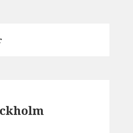
r
ockholm