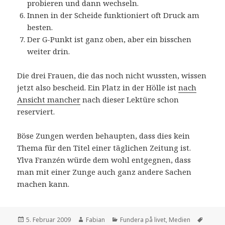
probieren und dann wechseln.
Innen in der Scheide funktioniert oft Druck am
besten.
Der G-Punkt ist ganz oben, aber ein bisschen
weiter drin.
Die drei Frauen, die das noch nicht wussten, wissen
jetzt also bescheid. Ein Platz in der Hölle ist
nach
Ansicht mancher
nach dieser Lektüre schon
reserviert.
Böse Zungen werden behaupten, dass dies kein
Thema für den Titel einer täglichen Zeitung ist.
Ylva Franzén würde dem wohl entgegnen, dass
man mit einer Zunge auch ganz andere Sachen
machen kann.
Veröffentlicht
Autor
Kategorien
Schlag
5. Februar 2009
Fabian
Fundera på livet
,
Medien