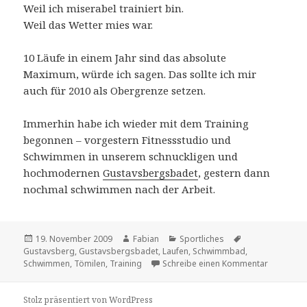
Weil ich miserabel trainiert bin.
Weil das Wetter mies war.
10 Läufe in einem Jahr sind das absolute
Maximum, würde ich sagen. Das sollte ich mir
auch für 2010 als Obergrenze setzen.
Immerhin habe ich wieder mit dem Training
begonnen – vorgestern Fitnessstudio und
Schwimmen in unserem schnuckligen und
hochmodernen
Gustavsbergsbadet
, gestern dann
nochmal schwimmen nach der Arbeit.
Veröffentlicht
Autor
Kategorien
Schlagwörter
19. November 2009
Fabian
Sportliches
am
Gustavsberg
,
Gustavsbergsbadet
,
Laufen
,
Schwimmbad
,
zu DNS ag
Schwimmen
,
Tömilen
,
Training
Schreibe einen Kommentar
Stolz präsentiert von WordPress