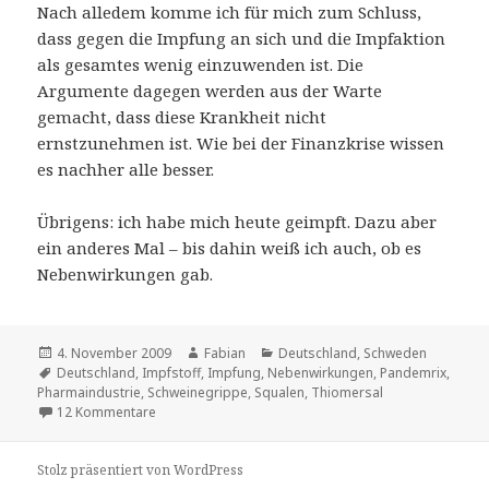
Nach alledem komme ich für mich zum Schluss,
dass gegen die Impfung an sich und die Impfaktion
als gesamtes wenig einzuwenden ist. Die
Argumente dagegen werden aus der Warte
gemacht, dass diese Krankheit nicht
ernstzunehmen ist. Wie bei der Finanzkrise wissen
es nachher alle besser.
Übrigens: ich habe mich heute geimpft. Dazu aber
ein anderes Mal – bis dahin weiß ich auch, ob es
Nebenwirkungen gab.
Veröffentlicht
Autor
Kategorien
4. November 2009
Fabian
Deutschland
,
Schweden
am
Schlagwörter
Deutschland
,
Impfstoff
,
Impfung
,
Nebenwirkungen
,
Pandemrix
,
Pharmaindustrie
,
Schweinegrippe
,
Squalen
,
Thiomersal
zu Die Schweinegrippenimpfung – von Verschwörern, 
12 Kommentare
Stolz präsentiert von WordPress