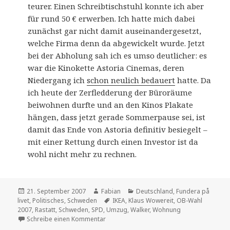
teurer. Einen Schreibtischstuhl konnte ich aber
für rund 50 € erwerben. Ich hatte mich dabei
zunächst gar nicht damit auseinandergesetzt,
welche Firma denn da abgewickelt wurde. Jetzt
bei der Abholung sah ich es umso deutlicher: es
war die Kinokette Astoria Cinemas, deren
Niedergang ich
schon neulich bedauert
hatte. Da
ich heute der Zerfledderung der Büroräume
beiwohnen durfte und an den Kinos Plakate
hängen, dass jetzt gerade Sommerpause sei, ist
damit das Ende von Astoria definitiv besiegelt –
mit einer Rettung durch einen Investor ist da
wohl nicht mehr zu rechnen.
Veröffentlicht
Autor
Kategorien
21. September 2007
Fabian
Deutschland
,
Fundera på
am
Schlagwörter
livet
,
Politisches
,
Schweden
IKEA
,
Klaus Wowereit
,
OB-Wahl
2007
,
Rastatt
,
Schweden
,
SPD
,
Umzug
,
Walker
,
Wohnung
zu Gedanken zum Tage
Schreibe einen Kommentar